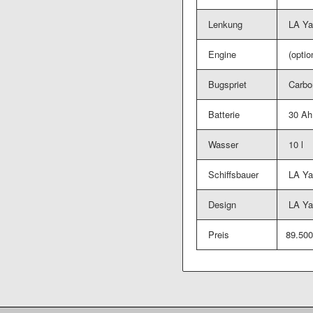
Lenkung
LA Ya
Engine
(optio
Bugspriet
Carbo
Batterie
30 Ah
Wasser
10 l
Schiffsbauer
LA Ya
Design
LA Ya
Preis
89.50