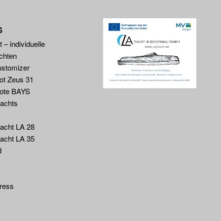
S
 – individuelle
chten
ustomizer
ot Zeus 31
ote BAYS
yachts
yacht LA 28
yacht LA 35
d
ress