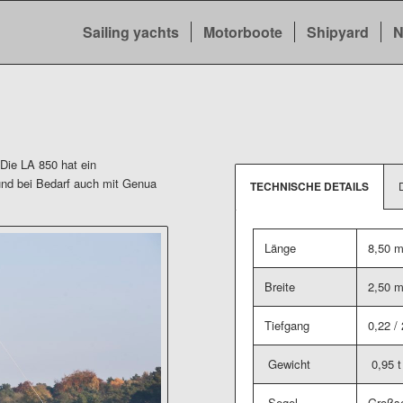
Sailing yachts
Motorboote
Shipyard
N
 Die LA 850 hat ein
 und bei Bedarf auch mit Genua
TECHNISCHE DETAILS
Länge
8,50 
Breite
2,50 
Tiefgang
0,22 /
Gewicht
0,95 t
Segel
Großse