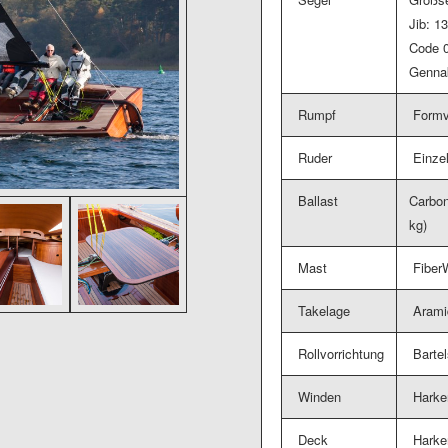
Jib: 1
Code 0
Genna
Rumpf
Formv
Ruder
Einzel
Ballast
Carbon
kg)
Mast
Fiber
Takelage
Arami
Rollvorrichtung
Bartel
Winden
Harken
Deck
Harke