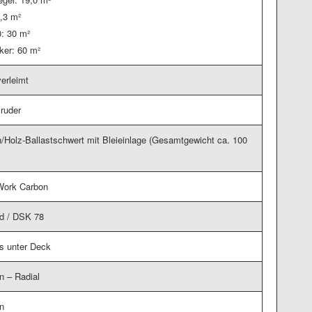
3,3 m²
: 30 m²
ker: 60 m²
erleimt
ruder
/Holz-Ballastschwert mit Bleieinlage (Gesamtgewicht ca. 100
Work Carbon
d / DSK 78
s unter Deck
 – Radial
n