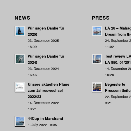
NEWS
PRESS
Wir sagen Danke für
LA 28 – Mahag
2025!
Dream from th
23. December 2025 -
24. September 2
18:09
11:02
Wir sagen Danke für
Test review L
2024!
LA 850. 01/20
23. December 2024 -
14. December 2
16:46
18:28
Unsere aktuellen Pläne
Begeisterte
zum Jahreswechsel
Pressemitteil
2022/23
22. September 2
14. December 2022 -
9:21
10:21
44Cup in Marstrand
1. July 2022 - 9:05