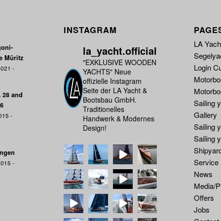
INSTAGRAM
PAGE
LA Yacht
oni-
la_yacht.official
Segelya
e Müritz
"EXKLUSIVE WOODEN
Login C
021 -
YACHTS"
Neue
Motorbo
offizielle Instagram
Seite der LA Yacht &
Motorbo
A 28 and
Bootsbau GmbH.
Sailing 
16
Traditionelles
Gallery
015 -
Handwerk & Modernes
Sailing 
Design!
Sailing 
Shipyar
ungen
Service
015 -
News
Media/P
Offers
Jobs