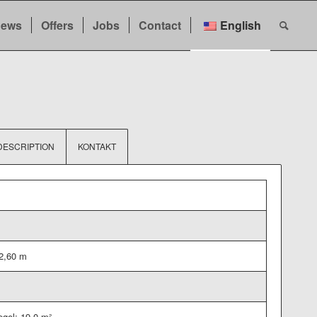
ews
Offers
Jobs
Contact
English
DESCRIPTION
KONTAKT
m
m
 2,60 m
gel: 19,0 m²