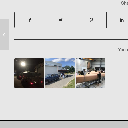
Sha
Ein schönes
Weihnachtsfest und
einen schönen Start ins
Jahr 2020!
You m