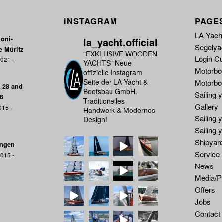
INSTAGRAM
PAGE
LA Yacht
oni-
la_yacht.official
Segelya
e Müritz
"EXKLUSIVE WOODEN
Login C
021 -
YACHTS"
Neue
Motorbo
offizielle Instagram
Seite der LA Yacht &
Motorbo
A 28 and
Bootsbau GmbH.
Sailing 
16
Traditionelles
Gallery
015 -
Handwerk & Modernes
Sailing 
Design!
Sailing 
Shipyar
ungen
Service
015 -
News
Media/P
Offers
Jobs
Contact