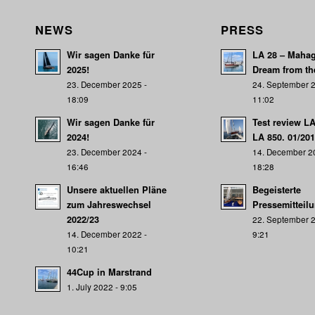
NEWS
PRESS
Wir sagen Danke für
LA 28 – Mahag
2025!
Dream from th
23. December 2025 -
24. September 2
18:09
11:02
Wir sagen Danke für
Test review L
2024!
LA 850. 01/20
23. December 2024 -
14. December 2
16:46
18:28
Unsere aktuellen Pläne
Begeisterte
zum Jahreswechsel
Pressemitteil
2022/23
22. September 2
14. December 2022 -
9:21
10:21
44Cup in Marstrand
1. July 2022 - 9:05