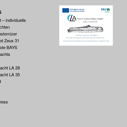
S
 – individuelle
chten
ustomizer
ot Zeus 31
ote BAYS
yachts
yacht LA 28
yacht LA 35
d
ress