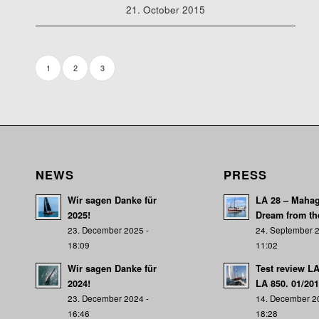
21. October 2015
1
2
3
NEWS
PRESS
Wir sagen Danke für
LA 28 – Mahag
2025!
Dream from th
23. December 2025 -
24. September 2
18:09
11:02
Wir sagen Danke für
Test review L
2024!
LA 850. 01/20
23. December 2024 -
14. December 2
16:46
18:28