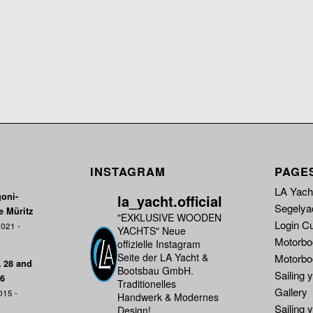
INSTAGRAM
PAGE
LA Yacht
oni-
la_yacht.official
Segelya
e Müritz
"EXKLUSIVE WOODEN
Login C
021 -
YACHTS"
Neue
Motorbo
offizielle Instagram
Seite der LA Yacht &
Motorbo
A 28 and
Bootsbau GmbH.
Sailing 
16
Traditionelles
Gallery
015 -
Handwerk & Modernes
Sailing 
Design!