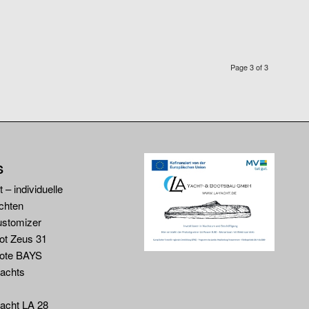
Page 3 of 3
S
 – individuelle
chten
ustomizer
ot Zeus 31
ote BAYS
yachts
yacht LA 28